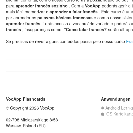
para
aprender francês sozinho
. Com a
VocApp
poderás gerir o
mais fácil memorizar e
aprender a falar francês
. Este curso é um
por aprender as
palavras básicas francesas
e com o nosso siste
aprender francês
. Terás acesso a vocabulário variado e poderás
francês
, inseguranças como,
"Como falar francês?
serão ultrap
Se precisas de rever alguns conteúdos passa pelo nosso curso
Fra
VocApp Flashcards
Anwendungen
© Copyright 2026 VocApp
Android Lernk
iOS Karteikart
02-798 Mielczarskiego 8/58
Warsaw, Poland (EU)