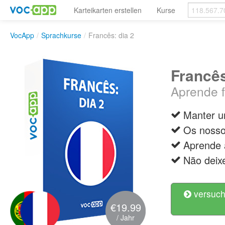
Karteikarten erstellen
Kurse
VocApp
/
Sprachkurse
/
Francês: dia 2
Francês
Aprende 
Manter u
Os nosso
Aprende 
Não deix
versuch
€19.99
/ Jahr