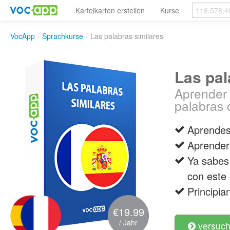
Karteikarten erstellen
Kurse
VocApp
/
Sprachkurse
/
Las palabras similares
Las pal
Aprender 
palabras 
Aprendes 
Aprender 
Ya sabes
con este 
Principia
€19.99
/ Jahr
versuch