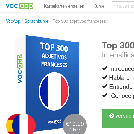
Karteikarten erstellen
Kurse
VocApp
/
Sprachkurse
/
Top 300 adjetivos franceses
Top 300
Intensific
Introduce
Habla el 
Entiende 
¡Conoce p
versuch
€19.99
/ Jahr