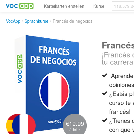
Karteikarten erstellen
Kurse
VocApp
/
Sprachkurse
/
Francés de negocios
Francé
¡Francés 
tu carrera
¡Aprende 
opiniones
¿Estás p
curso te 
francés!
¿Tienes 
€19.99
con que 
/ Jahr