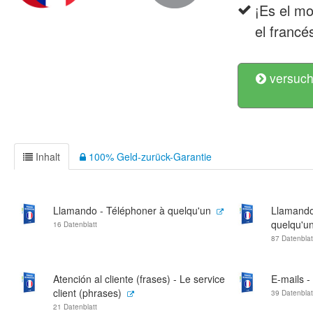
¡Es el m
el francé
versuch
Inhalt
100% Geld-zurück-Garantie
Llamando - Téléphoner à quelqu'un
Llamando 
quelqu'u
16 Datenblatt
87 Datenblat
Atención al cliente (frases) - Le service
E-mails -
client (phrases)
39 Datenblat
21 Datenblatt