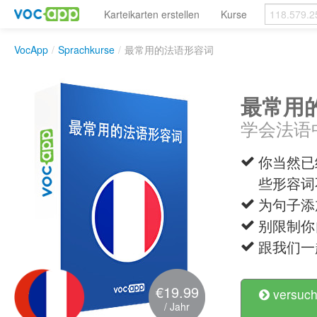
Karteikarten erstellen
Kurse
VocApp
/
Sprachkurse
/
最常用的法语形容词
最常用
学会法语
你当然已经常
些形容词
为句子添
别限制你
跟我们一
€19.99
versuch
/ Jahr