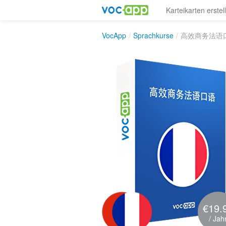
Karteikarten erstel
VocApp
/
Sprachkurse
/
高效商务法语
€19.
/ Jah