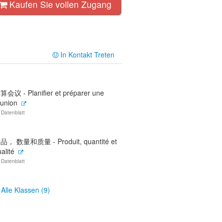
Kaufen Sie vollen Zugang
In Kontakt Treten
算会议 - Planifier et préparer une
éunion
 Datenblatt
品， 数量和质量 - Produit, quantité et
alité
 Datenblatt
Alle Klassen (9)