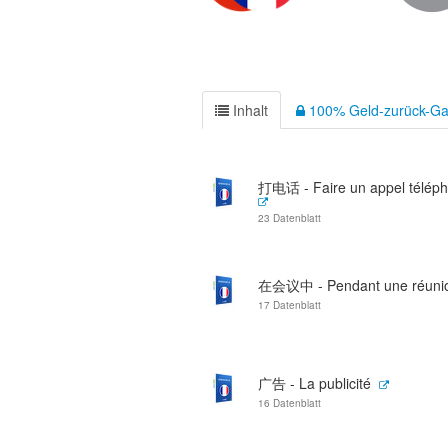
Inhalt
100% Geld-zurück-Ga
打电话 - Faire un appel télép
23 Datenblatt
在会议中 - Pendant une réuni
17 Datenblatt
广告 - La publicité
16 Datenblatt