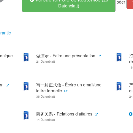
oder
Datenblatt)
rantie
honique
做演示 - Faire une présentation
打
r
21 Datenblatt
16
on
写一封正式信 - Écrire un email/une
产
lettre formelle
qu
35 Datenblatt
24
商务关系 - Relations d'affaires
14 Datenblatt