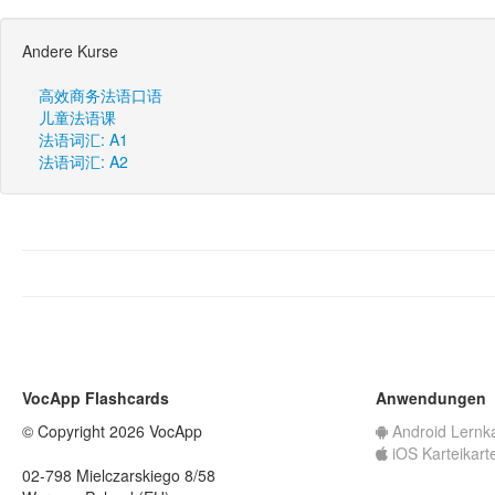
Andere Kurse
高效商务法语口语
儿童法语课
法语词汇: A1
法语词汇: A2
VocApp Flashcards
Anwendungen
© Copyright 2026 VocApp
Android Lernk
iOS Karteikart
02-798 Mielczarskiego 8/58