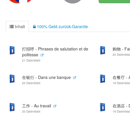
Inhalt
100% Geld-zurück-Garantie
打招呼 - Phrases de salutation et de
购物 - Fai
politesse
20 Datenblat
21 Datenblatt
在银行 - Dans une banque
在餐厅 - Au
20 Datenblatt
19 Datenblat
工作 - Au travail
在酒店 - D
20 Datenblatt
19 Datenblat