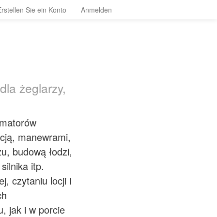
Erstellen Sie ein Konto
Anmelden
la żeglarzy,
 amatorów
acją, manewrami,
, budową łodzi,
ilnika itp.
 czytaniu locji i
ch
 jak i w porcie