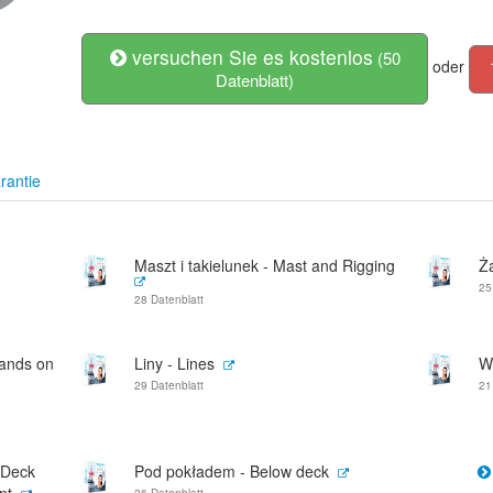
versuchen Sie es kostenlos
(50
oder
Datenblatt)
rantie
Maszt i takielunek - Mast and Rigging
Ża
25
28 Datenblatt
hands on
Liny - Lines
W
29 Datenblatt
21
 Deck
Pod pokładem - Below deck