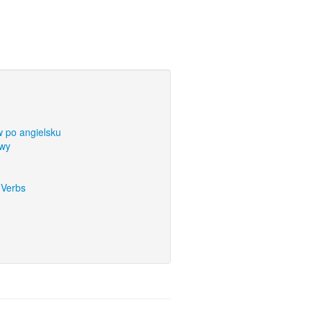
 po angielsku
owy
 Verbs