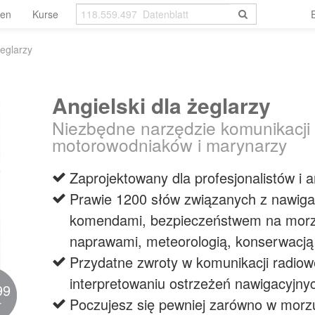
len
Kurse
żeglarzy
Angielski dla żeglarzy
Niezbędne narzędzie komunikacji d
motorowodniaków i marynarzy
Zaprojektowany dla profesjonalistów i
Prawie 1200 słów związanych z nawig
komendami, bezpieczeństwem na morzu
naprawami, meteorologią, konserwacją s
Przydatne zwroty w komunikacji radiowej,
interpretowaniu ostrzeżeń nawigacyjny
99
Poczujesz się pewniej zarówno w morzu,
r