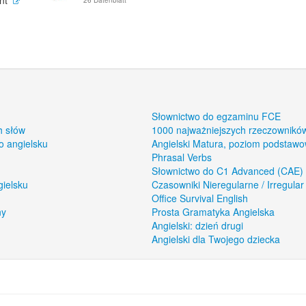
nt
26 Datenblatt
Słownictwo do egzaminu FCE
h słów
1000 najważniejszych rzeczowników
o angielsku
Angielski Matura, poziom podstaw
Phrasal Verbs
Słownictwo do C1 Advanced (CAE)
gielsku
Czasowniki Nieregularne / Irregular
Office Survival English
ny
Prosta Gramatyka Angielska
Angielski: dzień drugi
Angielski dla Twojego dziecka