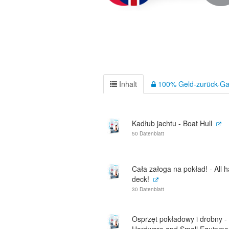
Inhalt
100% Geld-zurück-Ga
Kadłub jachtu - Boat Hull
50 Datenblatt
Cała załoga na pokład! - All 
deck!
30 Datenblatt
Osprzęt pokładowy i drobny -