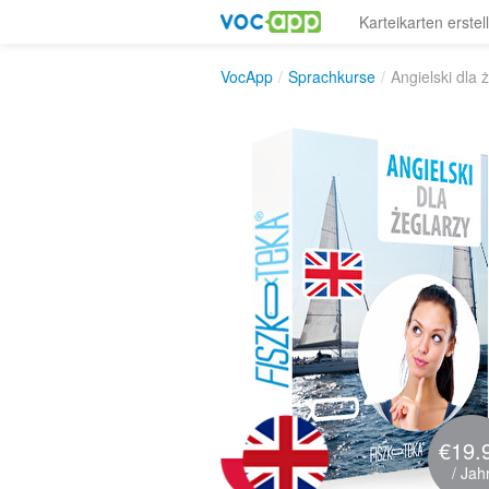
Karteikarten erstel
VocApp
/
Sprachkurse
/
Angielski dla 
€19.
/ Jah