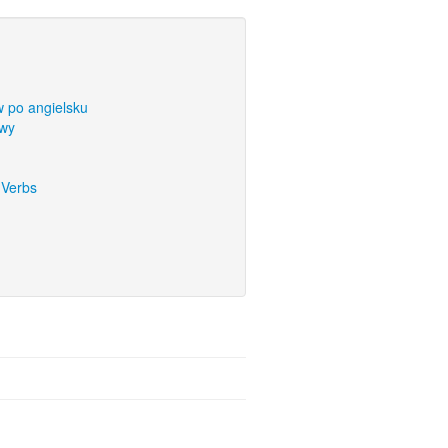
 po angielsku
owy
 Verbs