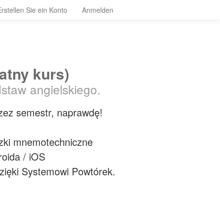
Erstellen Sie ein Konto
Anmelden
atny kurs)
dstaw angielskiego.
rzez semestr, naprawdę!
uczki mnemotechniczne
roida / iOS
zięki Systemowi Powtórek.