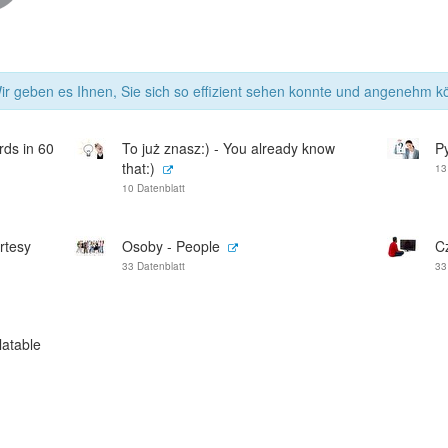
r geben es Ihnen, Sie sich so effizient sehen konnte und angenehm kö
ds in 60
To już znasz:) - You already know
P
that:)
13
10 Datenblatt
rtesy
Osoby - People
Cz
33 Datenblatt
33
latable