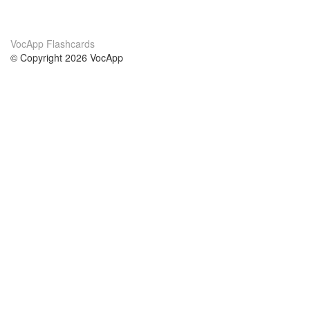
VocApp Flashcards
© Copyright 2026 VocApp
02-798 Mielczarskiego 8/58
Warsaw, Poland (EU)
Wir Über Uns
Bedingungen
unser Team
100% Garantie
Blog
Datenschutzrichtlinie
Vorschriften
In Kontakt Treten
BIPR
kontaktieren
Kurse