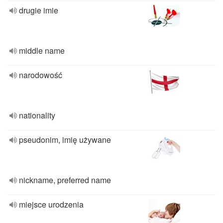
drugie imie
middle name
narodowość
nationality
pseudonim, imię używane
nickname, preferred name
miejsce urodzenia