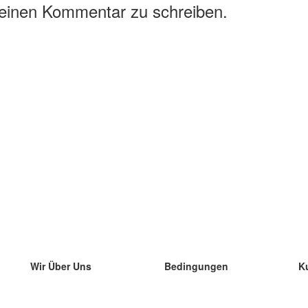
 einen Kommentar zu schreiben.
Wir Über Uns
Bedingungen
K
unser Team
100% Garantie
di
Blog
Datenschutzrichtlinie
di