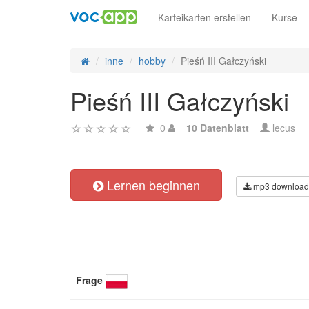
Karteikarten erstellen
Kurse
inne
hobby
Pieśń III Gałczyński
Pieśń III Gałczyński
0
10 Datenblatt
lecus
Lernen beginnen
mp3 download
Frage