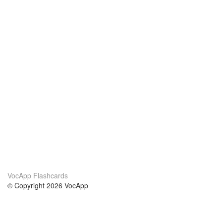
VocApp Flashcards
© Copyright 2026 VocApp
02-798 Mielczarskiego 8/58
Warsaw, Poland (EU)