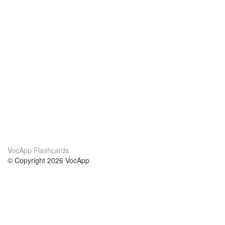
VocApp Flashcards
© Copyright 2026 VocApp
02-798 Mielczarskiego 8/58
Warsaw, Poland (EU)