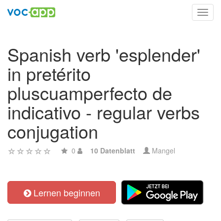
Toggl
navig
Spanish verb 'esplender'
in pretérito
pluscuamperfecto de
indicativo - regular verbs
conjugation
0
10 Datenblatt
Mangel
Lernen beginnen