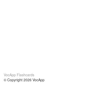
VocApp Flashcards
© Copyright 2026 VocApp
02-798 Mielczarskiego 8/58
Warsaw, Poland (EU)