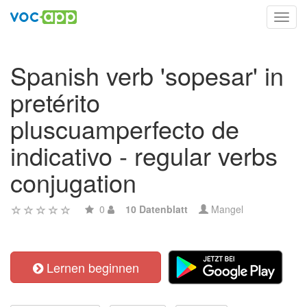
Toggl
navig
Spanish verb 'sopesar' in
pretérito
pluscuamperfecto de
indicativo - regular verbs
conjugation
0
10 Datenblatt
Mangel
Lernen beginnen