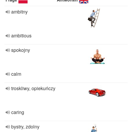
ambitny
ambitious
spokojny
calm
troskliwy, opiekuńczy
caring
bystry, zdolny