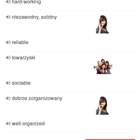
hard-working
niezawodny, solidny
reliable
towarzyski
sociable
dobrze zorganizowany
well-organized