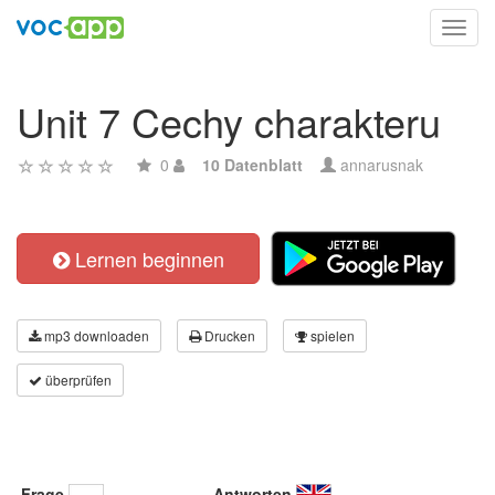
Toggl
navig
Unit 7 Cechy charakteru
0
10 Datenblatt
annarusnak
Lernen beginnen
mp3 downloaden
Drucken
spielen
überprüfen
Frage
Antworten