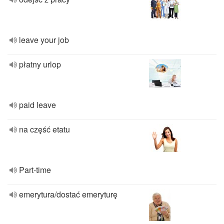
leave your job
płatny urlop
paid leave
na część etatu
Part-time
emerytura/dostać emeryturę