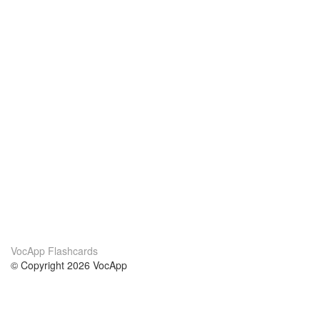
VocApp Flashcards
© Copyright 2026 VocApp
02-798 Mielczarskiego 8/58
Warsaw, Poland (EU)