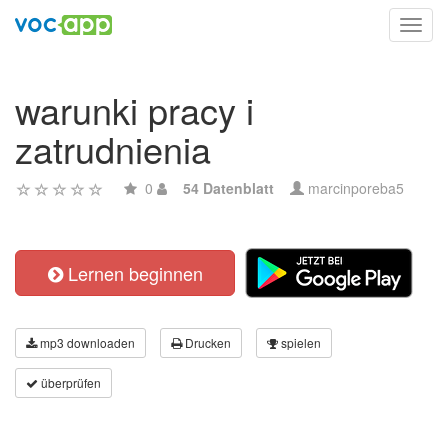
Toggl
navig
warunki pracy i
zatrudnienia
0
54 Datenblatt
marcinporeba5
Lernen beginnen
mp3 downloaden
Drucken
spielen
überprüfen