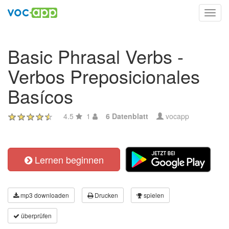
Toggl
navig
Basic Phrasal Verbs -
Verbos Preposicionales
Basícos
4.5
1
6 Datenblatt
vocapp
Lernen beginnen
mp3 downloaden
Drucken
spielen
überprüfen