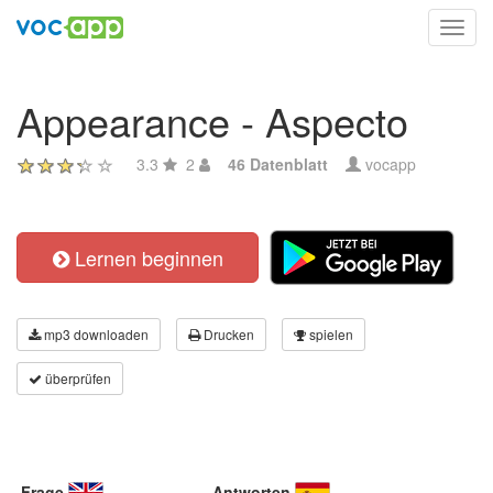
Toggl
navig
Appearance - Aspecto
3.3
2
46 Datenblatt
vocapp
Lernen beginnen
mp3 downloaden
Drucken
spielen
überprüfen
Frage
Antworten