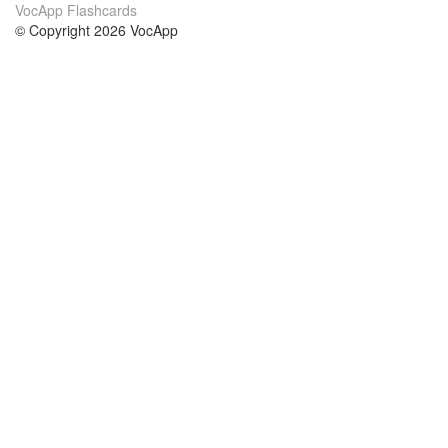
VocApp Flashcards
© Copyright 2026 VocApp
02-798 Mielczarskiego 8/58
Warsaw, Poland (EU)
Wir Über Uns
Bedingungen
unser Team
100% Garantie
Blog
Datenschutzrichtlinie
Vorschriften
In Kontakt Treten
BIPR
kontaktieren
Kurse
Hilfe
die Wissenschaft Englisch
Häufig gestellte Fragen
die Wissenschaft Spanisch