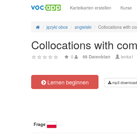
Karteikarten erstellen
Kurse
języki obce
angielski
Collocations with 
Collocations with co
0
98 Datenblatt
lenka1
Lernen beginnen
mp3 download
Frage