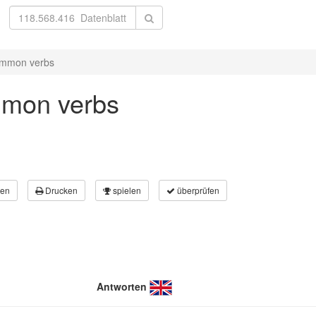
common verbs
mmon verbs
en
Drucken
spielen
überprüfen
Antworten