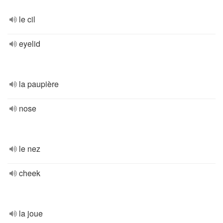
le cil
eyelid
la paupière
nose
le nez
cheek
la joue