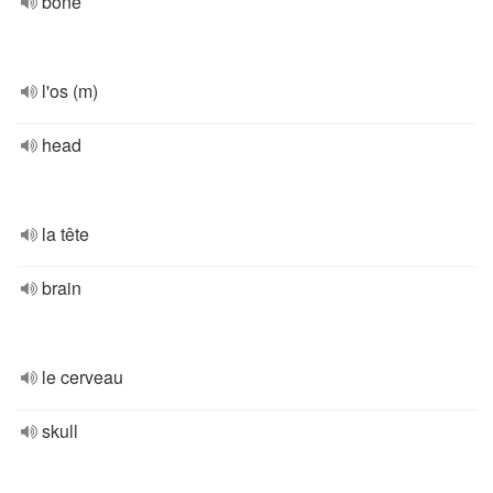
bone
l'os (m)
head
la tête
brain
le cerveau
skull