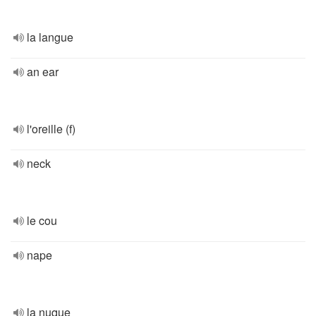
la langue
an ear
l'oreille (f)
neck
le cou
nape
la nuque