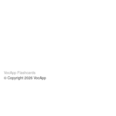
VocApp Flashcards
© Copyright 2026 VocApp
02-798 Mielczarskiego 8/58
Warsaw, Poland (EU)