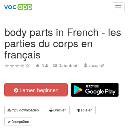
Toggl
navig
body parts in French - les
parties du corps en
français
0
38 Datenblatt
vocapp2
Lernen beginnen
mp3 downloaden
Drucken
spielen
überprüfen