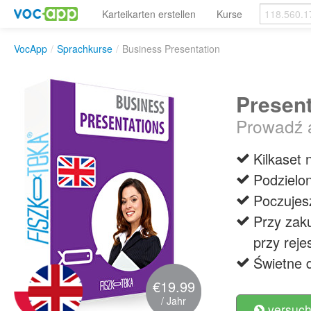
Karteikarten erstellen
Kurse
VocApp
/
Sprachkurse
/
Business Presentation
Present
Prowadź a
Kilkaset
Podzielon
Poczujesz
Przy zak
przy rej
Świetne d
€19.99
/ Jahr
versuch