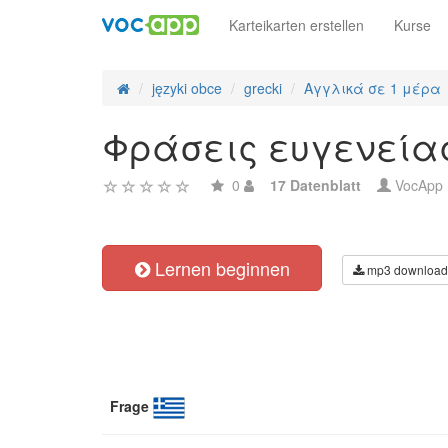
Karteikarten erstellen
Kurse
języki obce
grecki
Αγγλικά σε 1 μέρα
Φράσεις ευγενείας 
0
17 Datenblatt
VocApp
Lernen beginnen
mp3 download
Frage