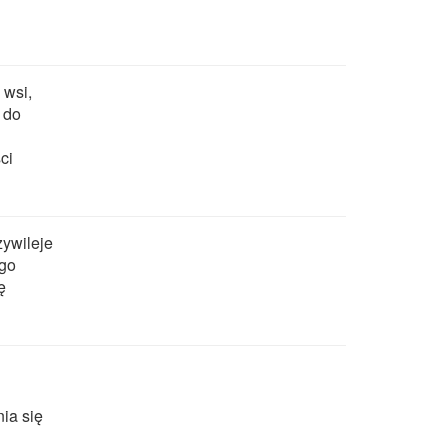
 wsi,
 do
ci
ywileje
 go
ę
ia się