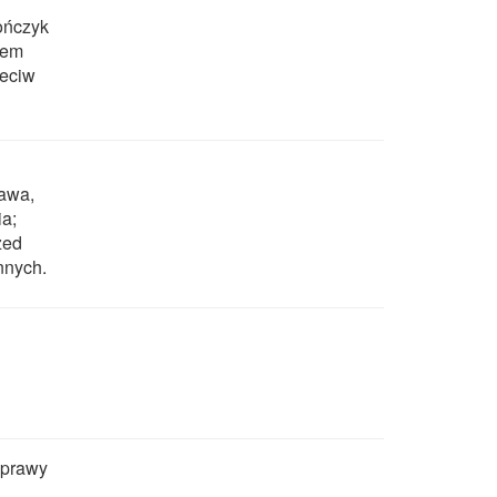
lończyk
nem
zeciw
awa,
a;
zed
nnych.
yprawy