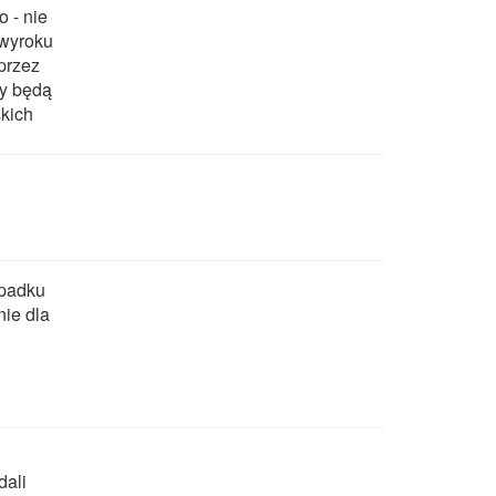
 - nie
 wyroku
przez
dy będą
kich
ypadku
nie dla
dali