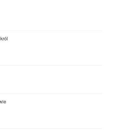
 król
wie