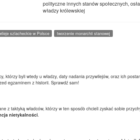
polityczne innych stanów społecznych, osła
władzy królewskiej
wileje szlacheckie w Polsce
tworzenie monarchii stanowej
, którzy byli wtedy u władzy, daty nadania przywilejów, oraz ich posta
rzed egzaminem z historii. Sprawdź sam!
ane z taktyką władców, którzy w ten sposób chcieli zyskać sobie przyc
cja nietykalności
.