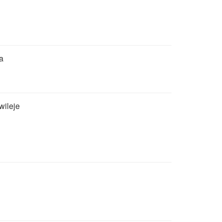
a
wileje