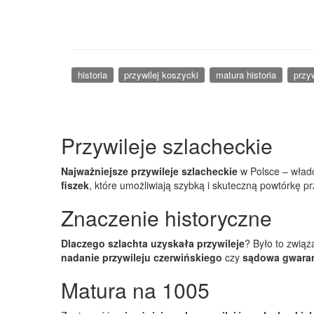
historia
przywilej koszycki
matura historia
przy
Przywileje szlacheckie
Najważniejsze przywileje szlacheckie
w Polsce – władcy
fiszek
, które umożliwiają szybką i skuteczną powtórkę p
Znaczenie historyczne
Dlaczego szlachta uzyskała przywileje
? Było to związ
nadanie przywileju czerwińskiego
czy
sądowa gwaran
Matura na 1005