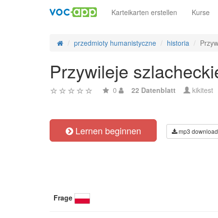
Karteikarten erstellen
Kurse
przedmioty humanistyczne
historia
Przyw
Przywileje szlachecki
0
22 Datenblatt
kikitest
Lernen beginnen
mp3 download
Frage