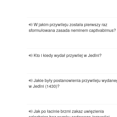
W jakim przywileju została pierwszy raz
sformułowana zasada neminem captivabimus?
Kto i kiedy wydał przywilej w Jedlni?
Jakie były postanowienia przywileju wydane
w Jedlni (1430)?
Jak po łacinie brzmi zakaz uwięzienia
szlachcica bez wyroku sądowego (przywilej