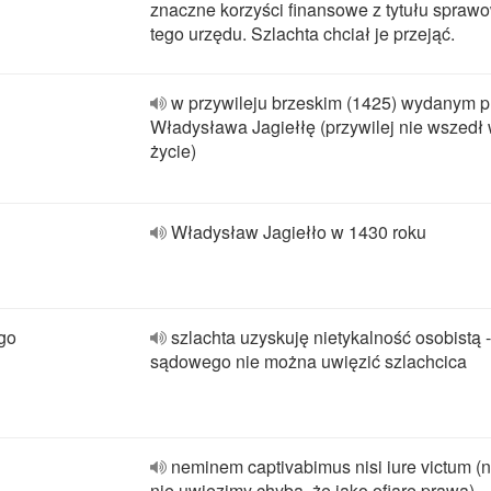
znaczne korzyści finansowe z tytułu spraw
tego urzędu. Szlachta chciał je przejąć.
w przywileju brzeskim (1425) wydanym p
Władysława Jagiełłę (przywilej nie wszedł
życie)
Władysław Jagiełło w 1430 roku
go
szlachta uzyskuję nietykalność osobistą 
sądowego nie można uwięzić szlachcica
neminem captivabimus nisi iure victum (
nie uwięzimy chyba, że jako ofiarę prawa)