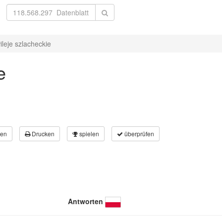
ileje szlacheckie
e
en
Drucken
spielen
überprüfen
Antworten