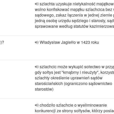
szlachta uzyskuje nietykalność majątkowo
wolno konfiskować majątku szlachcica bez
sądowego, zakaz łączenia w jednej ziemie 
jedną osobę urzędu sędziego i starosty, są
sprawowane według statutów kazimierzows
i)?
Władysław Jagiełło w 1423 roku
szlachcic może wykupić sołectwo w prz
gdy sołtys jest "krnąbrny i nieużyty", korzyst
szlachty określenie uprawnień sądów
starościańskich (ograniczono sądownictwo
starostów)
chodziło szlachcie o wyeliminowanie
konkurencji ze strony sołtysów, którzy posia