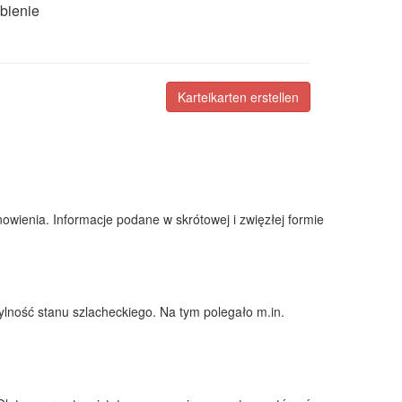
bienie
Karteikarten erstellen
nowienia. Informacje podane w skrótowej i zwięzłej formie
hylność stanu szlacheckiego. Na tym polegało m.in.