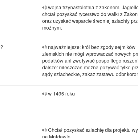
wojna trzynastoletnia z zakonem. Jagiel
chciał pozyskać rycerstwo do walki z Zako
oraz uzyskać wsparcie średniej szlachty pr
możnym.
i?
najważniejsze: król bez zgody sejmików
ziemskich nie mógł wprowadzać nowych pr
podatków ani zwoływać pospolitego ruszeni
dalsze: mieszczan można pozywać tylko pr
sądy szlacheckie, zakaz zastawu dóbr koro
w 1496 roku
Chciał pozyskać szlachtę dla projektu w
na Mołdawię