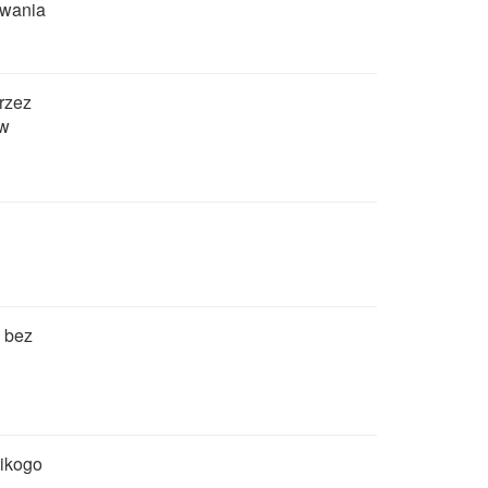
owania
rzez
 w
- bez
nikogo