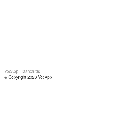
VocApp Flashcards
© Copyright 2026 VocApp
02-798 Mielczarskiego 8/58
Warsaw, Poland (EU)