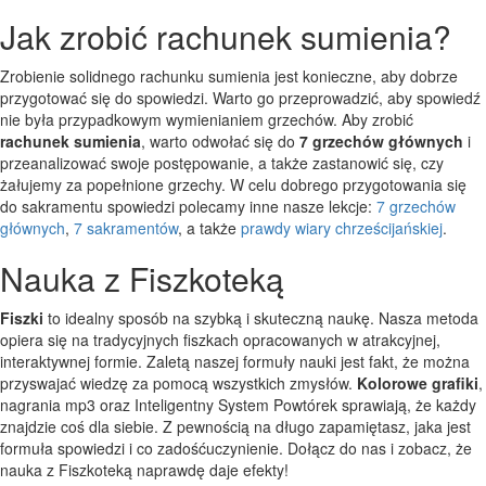
Jak zrobić rachunek sumienia?
Zrobienie solidnego rachunku sumienia jest konieczne, aby dobrze
przygotować się do spowiedzi. Warto go przeprowadzić, aby spowiedź
nie była przypadkowym wymienianiem grzechów. Aby zrobić
rachunek sumienia
, warto odwołać się do
7 grzechów głównych
i
przeanalizować swoje postępowanie, a także zastanowić się, czy
żałujemy za popełnione grzechy. W celu dobrego przygotowania się
do sakramentu spowiedzi polecamy inne nasze lekcje:
7 grzechów
głównych
,
7 sakramentów
, a także
prawdy wiary chrześcijańskiej
.
Nauka z Fiszkoteką
Fiszki
to idealny sposób na szybką i skuteczną naukę. Nasza metoda
opiera się na tradycyjnych fiszkach opracowanych w atrakcyjnej,
interaktywnej formie. Zaletą naszej formuły nauki jest fakt, że można
przyswajać wiedzę za pomocą wszystkich zmysłów.
Kolorowe grafiki
,
nagrania mp3 oraz Inteligentny System Powtórek sprawiają, że każdy
znajdzie coś dla siebie. Z pewnością na długo zapamiętasz, jaka jest
formuła spowiedzi i co zadośćuczynienie. Dołącz do nas i zobacz, że
nauka z Fiszkoteką naprawdę daje efekty!