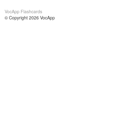
VocApp Flashcards
© Copyright 2026 VocApp
02-798 Mielczarskiego 8/58
Warsaw, Poland (EU)
Wir Über Uns
Bedingungen
unser Team
100% Garantie
Blog
Datenschutzrichtlinie
Vorschriften
In Kontakt Treten
BIPR
kontaktieren
Kurse
Hilfe