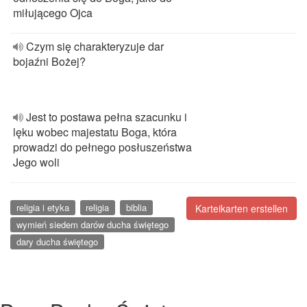
miłującego Ojca
Czym się charakteryzuje dar
bojaźni Bożej?
Jest to postawa pełna szacunku i
lęku wobec majestatu Boga, która
prowadzi do pełnego posłuszeństwa
Jego woli
religia i etyka
religia
biblia
Karteikarten erstellen
wymień siedem darów ducha świętego
dary ducha świętego