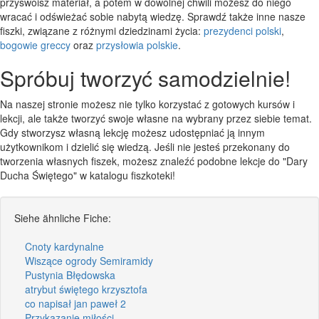
przyswoisz materiał, a potem w dowolnej chwili możesz do niego
wracać i odświeżać sobie nabytą wiedzę. Sprawdź także inne nasze
fiszki, związane z różnymi dziedzinami życia:
prezydenci polski
,
bogowie greccy
oraz
przysłowia polskie
.
Spróbuj tworzyć samodzielnie!
Na naszej stronie możesz nie tylko korzystać z gotowych kursów i
lekcji, ale także tworzyć swoje własne na wybrany przez siebie temat.
Gdy stworzysz własną lekcję możesz udostępniać ją innym
użytkownikom i dzielić się wiedzą. Jeśli nie jesteś przekonany do
tworzenia własnych fiszek, możesz znaleźć podobne lekcje do "Dary
Ducha Świętego" w katalogu fiszkoteki!
Siehe ähnliche Fiche:
Cnoty kardynalne
Wiszące ogrody Semiramidy
Pustynia Błędowska
atrybut świętego krzysztofa
co napisał jan paweł 2
Przykazanie miłości