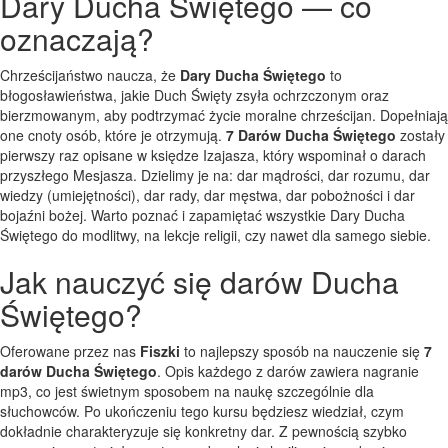
Dary Ducha Świętego — co
oznaczają?
Chrześcijaństwo naucza, że
Dary Ducha Świętego
to
błogosławieństwa, jakie Duch Święty zsyła ochrzczonym oraz
bierzmowanym, aby podtrzymać życie moralne chrześcijan. Dopełniają
one cnoty osób, które je otrzymują.
7 Darów Ducha Świętego
zostały
pierwszy raz opisane w księdze Izajasza, który wspominał o darach
przyszłego Mesjasza. Dzielimy je na: dar mądrości, dar rozumu, dar
wiedzy (umiejętności), dar rady, dar męstwa, dar pobożności i dar
bojaźni bożej. Warto poznać i zapamiętać wszystkie Dary Ducha
Świętego do modlitwy, na lekcje religii, czy nawet dla samego siebie.
Jak nauczyć się darów Ducha
Świętego?
Oferowane przez nas
Fiszki
to najlepszy sposób na nauczenie się
7
darów Ducha Świętego
. Opis każdego z darów zawiera nagranie
mp3, co jest świetnym sposobem na naukę szczególnie dla
słuchowców. Po ukończeniu tego kursu będziesz wiedział, czym
dokładnie charakteryzuje się konkretny dar. Z pewnością szybko