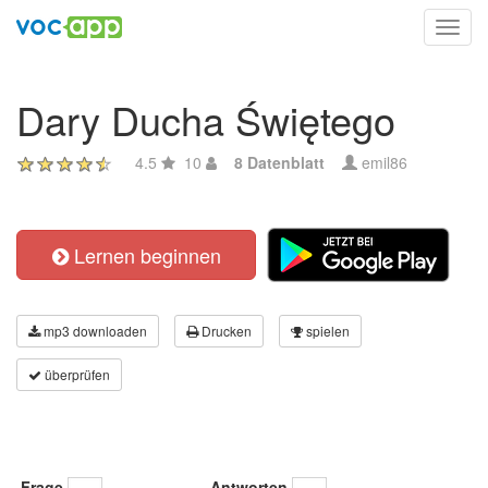
Toggl
navig
Dary Ducha Świętego
4.5
10
8 Datenblatt
emil86
Lernen beginnen
mp3 downloaden
Drucken
spielen
überprüfen
Frage
Antworten