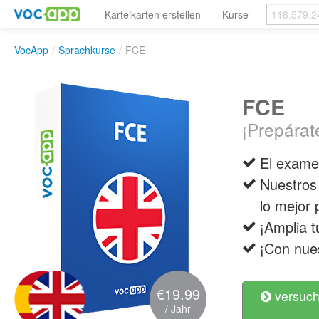
Karteikarten erstellen
Kurse
VocApp
/
Sprachkurse
/
FCE
FCE
¡Prepárat
El exame
Nuestros
lo mejor 
¡Amplia t
¡Con nue
€19.99
versuch
/ Jahr