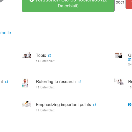
oder
Datenblatt)
rantie
Topic
Gi
14 Datenblatt
24
nt
Referring to research
Re
12 Datenblatt
13
Emphasizing important points
11 Datenblatt