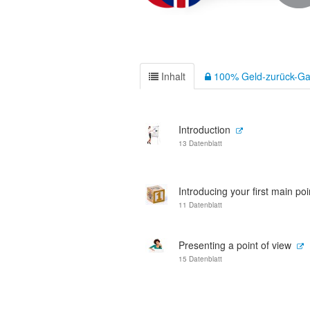
Inhalt
100% Geld-zurück-Ga
Introduction
13 Datenblatt
Introducing your first main poi
11 Datenblatt
Presenting a point of view
15 Datenblatt