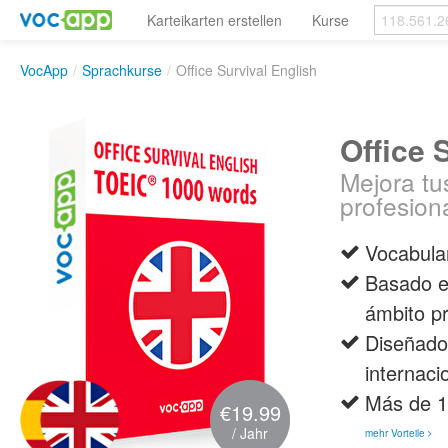
Karteikarten erstellen
Kurse
VocApp
/
Sprachkurse
/
Office Survival English
Office 
Mejora tu
profesiona
Vocabular
Basado en
ámbito pr
Diseñado
internaci
Más de 10
€19.99
/ Jahr
mehr Vorteile