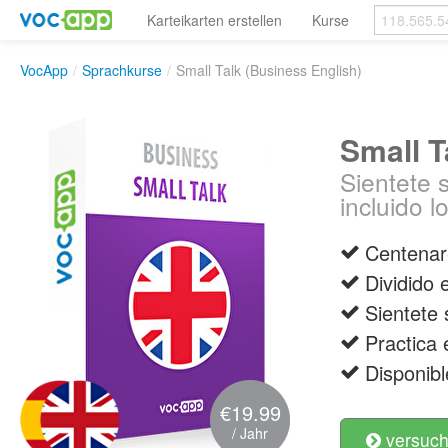
Karteikarten erstellen
Kurse
VocApp
/
Sprachkurse
/
Small Talk (Business English)
Small T
Sientete 
incluido l
Centenare
Dividido 
Sientete 
Practica 
Disponibl
€19.99
/ Jahr
versuch