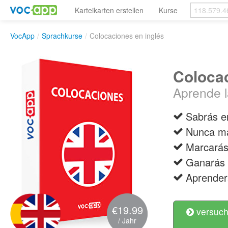
Karteikarten erstellen
Kurse
VocApp
/
Sprachkurse
/
Colocaciones en inglés
Colocac
Aprende l
Sabrás en
Nunca má
Marcarás 
Ganarás 
Aprender
€19.99
versuch
/ Jahr