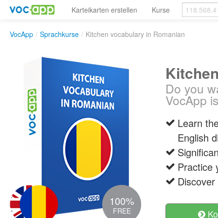
Karteikarten erstellen
Kurse
VocApp
/
Sprachkurse
/
Kitchen vocabulary in Romanian
Kitche
Do you wa
VocApp is
Learn the
English d
Significa
Practice 
Discover
100%
FREE
Ko