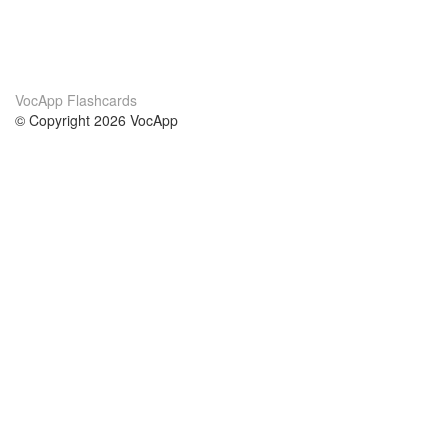
VocApp Flashcards
© Copyright 2026 VocApp
02-798 Mielczarskiego 8/58
Warsaw, Poland (EU)
Wir Über Uns
Bedingungen
unser Team
100% Garantie
Blog
Datenschutzrichtlinie
Vorschriften
In Kontakt Treten
BIPR