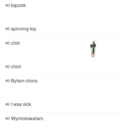
bączek
spinning top
chór
choir
Byłam chora.
I was sick.
Wymiotowałam.