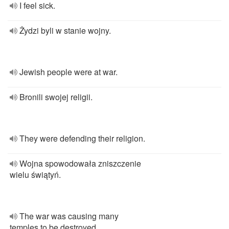
I feel sick.
Żydzi byli w stanie wojny.
Jewish people were at war.
Bronili swojej religii.
They were defending their religion.
Wojna spowodowała zniszczenie
wielu świątyń.
The war was causing many
temples to be destroyed.