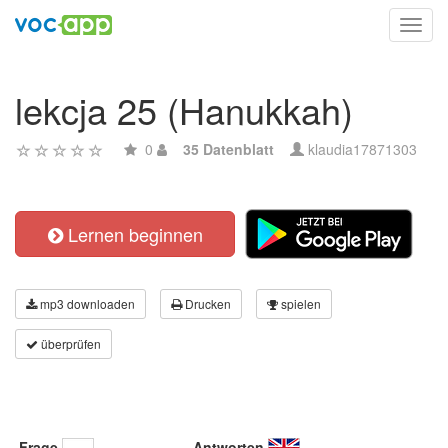
Toggl
navig
lekcja 25 (Hanukkah)
0
35 Datenblatt
klaudia17871303
Lernen beginnen
mp3 downloaden
Drucken
spielen
überprüfen
Frage
Antworten